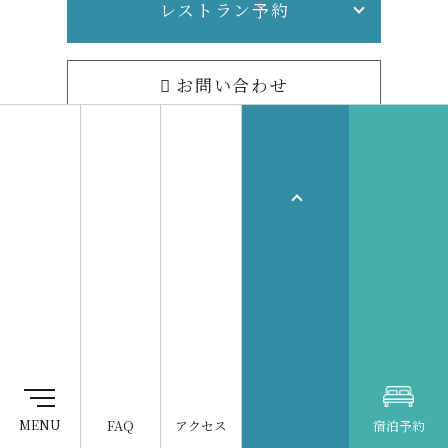
レストラン予約
お問い合わせ
グランドニッコー東京ベイ 舞浜は
東京ディズニーリ
ゾート®のオフィシャルホテルです。
会員プログラム One
ホテル一覧
Harmony
オークラニッコーホテルズ
営業拠点のご案内
FAQ
アクセス
宿泊予約
予約センター